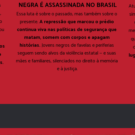
NEGRA É ASSASSINADA NO BRASIL
 
Atu
 
Essa luta é sobre o passado, mas também sobre o 
sí
 
presente. 
A repressão que marcou o prédio 
continua viva nas políticas de segurança que 
ou 
mem
matam, somem com corpos e apagam 
 
q
histórias. 
Jovens negros de favelas e periferias 
os 
d
seguem sendo alvos da violência estatal — e suas 
 
lu
mães e familiares, silenciados no direito à memória 
s.
e à justiça.